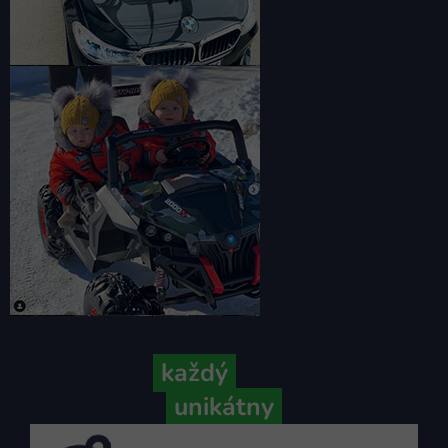
Pretože
každý
váš príbeh je
unikátny