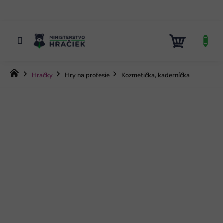
Prejsť
na
obsah
NÁKUP
KOŠÍK
Domov
Hračky
Hry na profesie
Kozmetička, kaderníčka