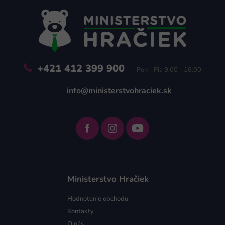
p
ä
t
i
e
+421 412 399 900
Pon - Pia 9:00 - 16:00
info@ministerstvohraciek.sk
Ministerstvo Hračiek
Hodnotenie obchodu
Kontakty
O nás