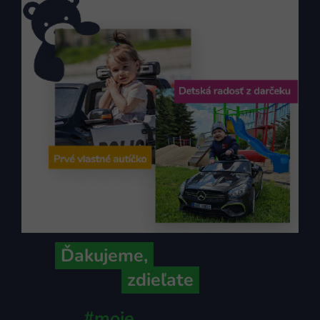
Ďakujeme,
že ich s nami
zdieľate
#moje
ministerstvo