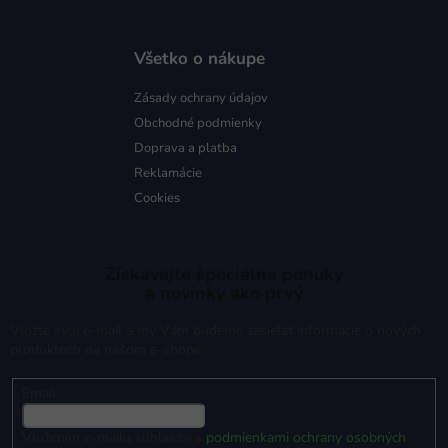
Všetko o nákupe
Zásady ochrany údajov
Obchodné podmienky
Doprava a platba
Reklamácie
Cookies
Získavajte špeciálne ponuky
a novinky ako prvý
Vložte svoj e-mail a my Vám budeme zasielať informácie o nových
produktoch na našom e-shope.
Email
Vložením e-mailu súhlasíte s
podmienkami ochrany osobných