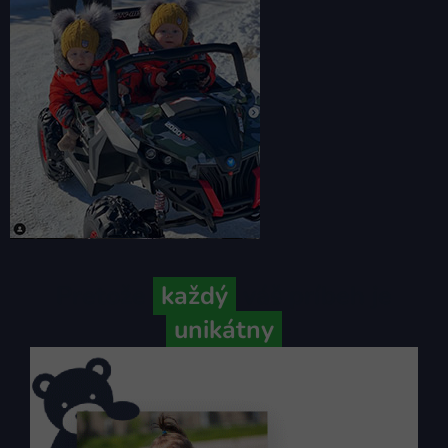
Pretože
každý
váš príbeh je
unikátny