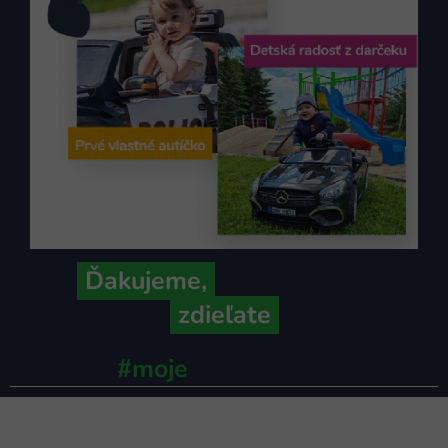
Ďakujeme,
že ich s nami
zdieľate
#moje
ministerstvo