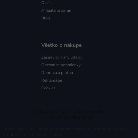
O nás
Affiliate program
Blog
Všetko o nákupe
Zásady ochrany údajov
Obchodné podmienky
Doprava a platba
Reklamácie
Cookies
Získavajte špeciálne ponuky
a novinky ako prvý
Vložte svoj e-mail a my Vám budeme zasielať informácie o nových
produktoch na našom e-shope.