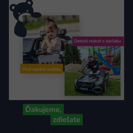
Ďakujeme,
že ich s nami
zdieľate