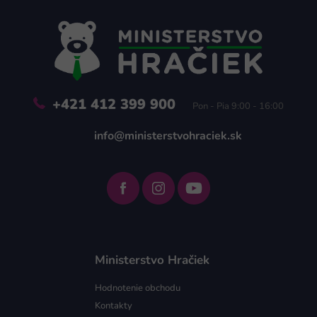
p
ä
t
i
e
+421 412 399 900
Pon - Pia 9:00 - 16:00
info@ministerstvohraciek.sk
Ministerstvo Hračiek
Hodnotenie obchodu
Kontakty