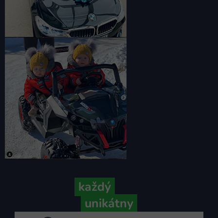
Pretože
každý
váš príbeh je
unikátny