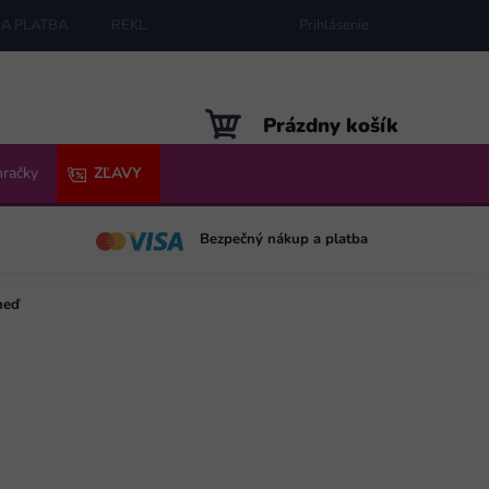
A PLATBA
REKLAMÁCIE
MAPA SERVERU
Prihlásenie
NÁKUPNÝ
Prázdny košík
KOŠÍK
hračky
ZĽAVY
Bezpečný nákup a platba
neď