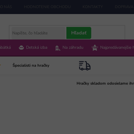
O NÁS
HODNOTENIE OBCHODU
KONTAKTY
DOPRAVA 
Hľadať
ábätká
Detská izba
Na záhradu
Najpredávanejšie 
Špecialisti na hračky
Hračky skladom odosielame ih