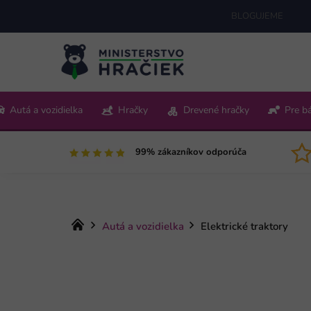
Prejsť
BLOGUJEME
na
obsah
+421 220 512 321
Autá a vozidielka
Hračky
Drevené hračky
Pre b
Pon-Pia 9:00-15:00
99% zákazníkov odporúča
Domov
Autá a vozidielka
Elektrické traktory