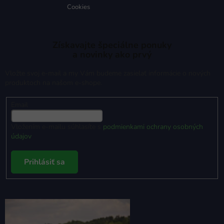
Cookies
Získavajte špeciálne ponuky
a novinky ako prvý
Vložte svoj e-mail a my Vám budeme zasielať informácie o nových
produktoch na našom e-shope.
Email
Vložením e-mailu súhlasíte s
podmienkami ochrany osobných
údajov
Prihlásiť sa