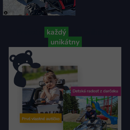
Pretože
každý
váš príbeh je
unikátny