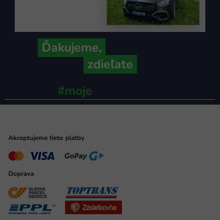
Ďakujeme,
že ich s nami
zdieľate
#moje
ministerstvo
Akceptujeme tieto platby
Doprava