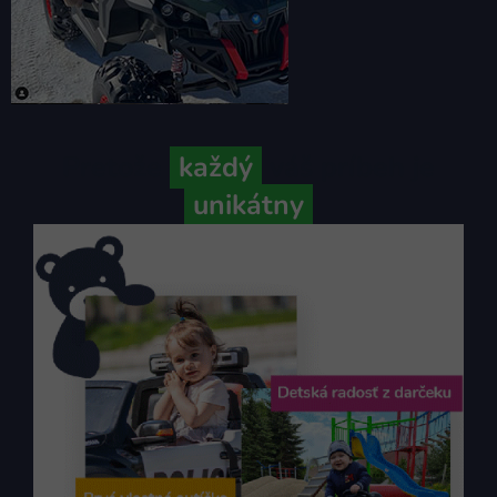
Pretože
každý
váš príbeh je
unikátny