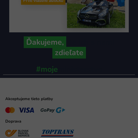
Ďakujeme,
že ich s nami
zdieľate
#moje
ministerstvo
Akceptujeme tieto platby
Doprava