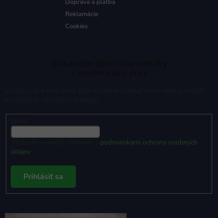
Doprava a platba
Reklamácie
Cookies
Získavajte špeciálne ponuky
a novinky ako prvý
Vložte svoj e-mail a my Vám budeme zasielať informácie o nových
produktoch na našom e-shope.
Email
Vložením e-mailu súhlasíte s
podmienkami ochrany osobných
údajov
Prihlásiť sa