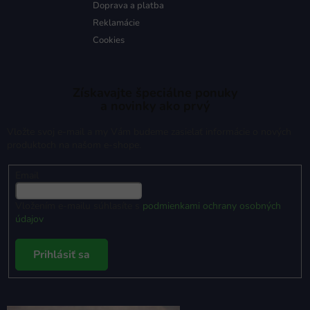
Doprava a platba
Reklamácie
Cookies
Získavajte špeciálne ponuky
a novinky ako prvý
Vložte svoj e-mail a my Vám budeme zasielať informácie o nových
produktoch na našom e-shope.
Email
Vložením e-mailu súhlasíte s
podmienkami ochrany osobných
údajov
Prihlásiť sa