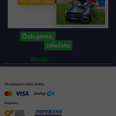
Ďakujeme,
že ich s nami
zdieľate
#moje
ministerstvo
Akceptujeme tieto platby
Doprava