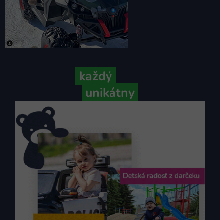
Pretože
každý
váš príbeh je
unikátny