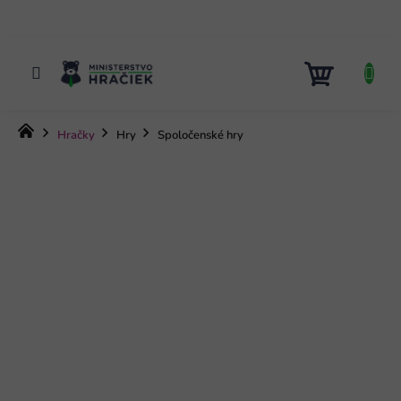
Prejsť
na
obsah
NÁKUP
KOŠÍK
Domov
Hračky
Hry
Spoločenské hry