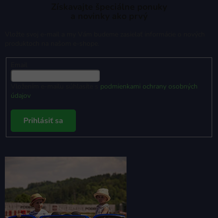
Získavajte špeciálne ponuky
a novinky ako prvý
Vložte svoj e-mail a my Vám budeme zasielať informácie o nových
produktoch na našom e-shope.
Email
Vložením e-mailu súhlasíte s
podmienkami ochrany osobných
údajov
Prihlásiť sa