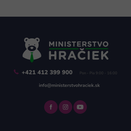
Z
á
p
ä
t
i
e
+421 412 399 900
Pon - Pia 9:00 - 16:00
info@ministerstvohraciek.sk