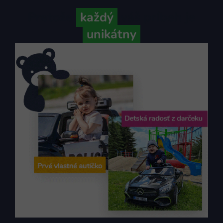
Pretože
každý
váš príbeh je
unikátny