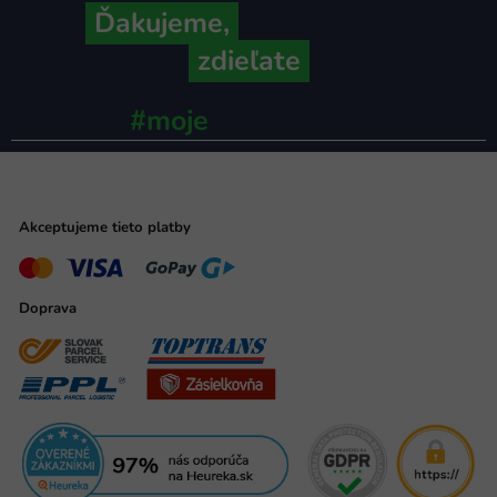
Ďakujeme,
že ich s nami
zdieľate
#moje
ministerstvo
Akceptujeme tieto platby
Doprava