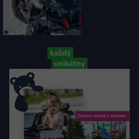
Pretože
každý
váš príbeh je
unikátny