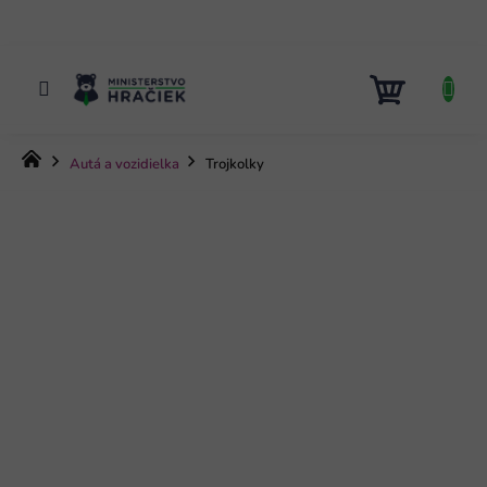
Prejsť
na
obsah
NÁKUP
KOŠÍK
Domov
Autá a vozidielka
Trojkolky