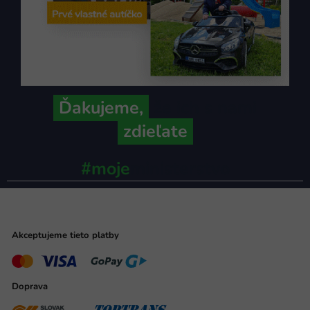
Ďakujeme,
že ich s nami
zdieľate
#moje
ministerstvo
Akceptujeme tieto platby
Doprava