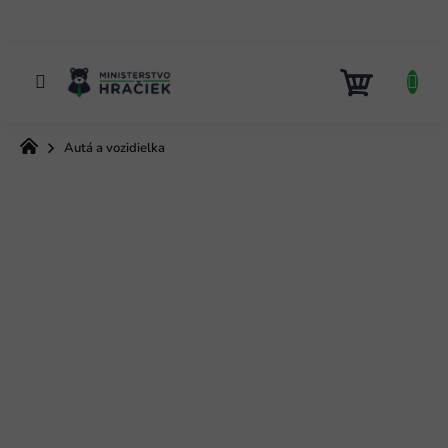
Prejsť
na
obsah
NÁKUP
KOŠÍK
Domov
Autá a vozidielka