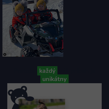
Pretože
každý
váš príbeh je
unikátny