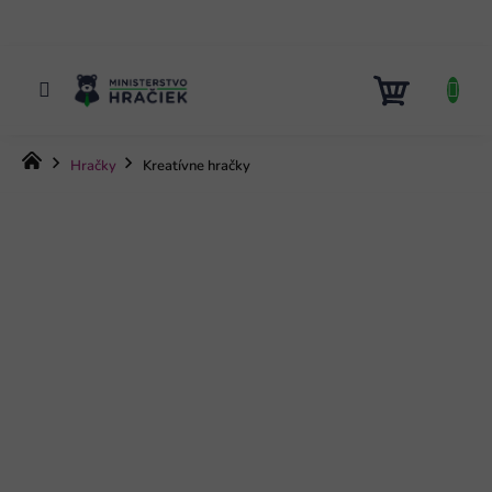
Prejsť
na
obsah
NÁKUP
KOŠÍK
Domov
Hračky
Kreatívne hračky