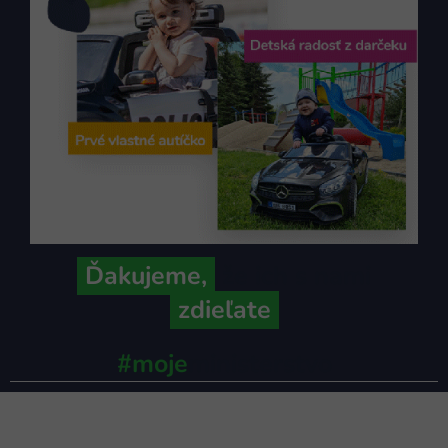
Ďakujeme,
že ich s nami
zdieľate
#moje
ministerstvo