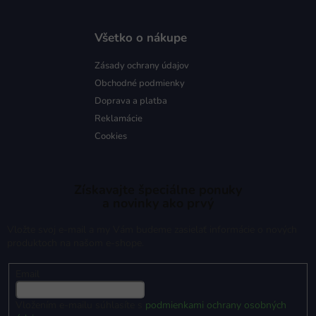
Všetko o nákupe
Zásady ochrany údajov
Obchodné podmienky
Doprava a platba
Reklamácie
Cookies
Získavajte špeciálne ponuky
a novinky ako prvý
Vložte svoj e-mail a my Vám budeme zasielať informácie o nových
produktoch na našom e-shope.
Email
Vložením e-mailu súhlasíte s
podmienkami ochrany osobných