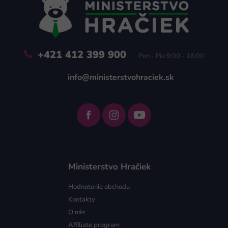
t
i
e
+421 412 399 900
Pon - Pia 9:00 - 16:00
info@ministerstvohraciek.sk
Ministerstvo Hračiek
Hodnotenie obchodu
Kontakty
O nás
Affiliate program