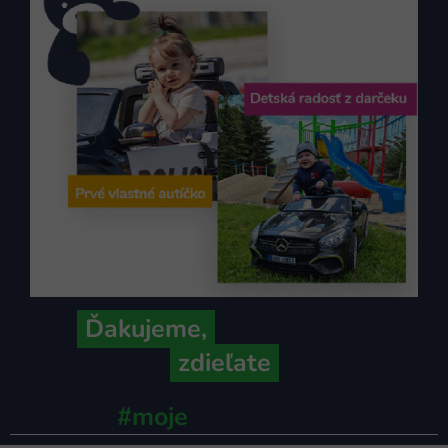
Ďakujeme,
že ich s nami
zdieľate
#moje
ministerstvo