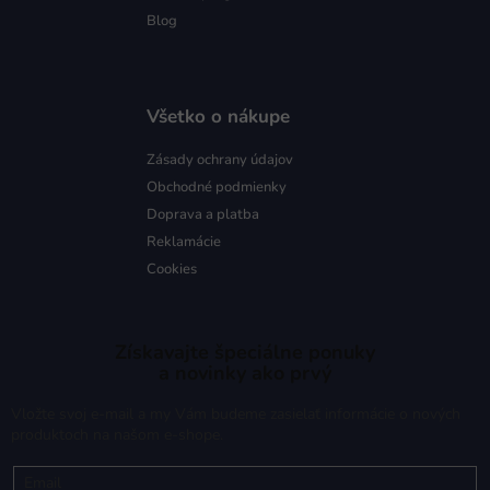
Blog
Všetko o nákupe
Zásady ochrany údajov
Obchodné podmienky
Doprava a platba
Reklamácie
Cookies
Získavajte špeciálne ponuky
a novinky ako prvý
Vložte svoj e-mail a my Vám budeme zasielať informácie o nových
produktoch na našom e-shope.
Email