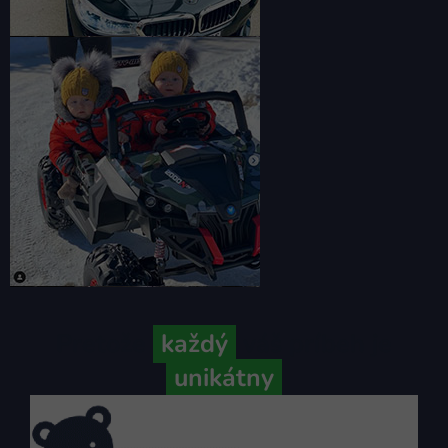
Pretože
každý
váš príbeh je
unikátny