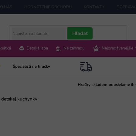
O NÁS
HODNOTENIE OBCHODU
KONTAKTY
DOPRAVA 
Hľadať
ábätká
Detská izba
Na záhradu
Najpredávanejšie 
Špecialisti na hračky
Hračky skladom odosielame ih
 detskej kuchynky