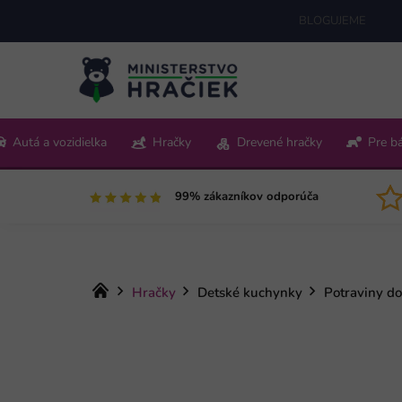
Prejsť
BLOGUJEME
na
obsah
+421 220 512 321
Autá a vozidielka
Hračky
Drevené hračky
Pre b
Pon-Pia 9:00-15:00
99% zákazníkov odporúča
Domov
Hračky
Detské kuchynky
Potraviny do