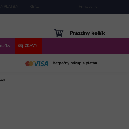
A PLATBA
REKLAMÁCIE
MAPA SERVERU
Prihlásenie
NÁKUPNÝ
Prázdny košík
KOŠÍK
hračky
ZĽAVY
Bezpečný nákup a platba
neď