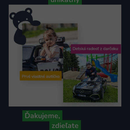
Ďakujeme,
že ich s nami
zdieľate