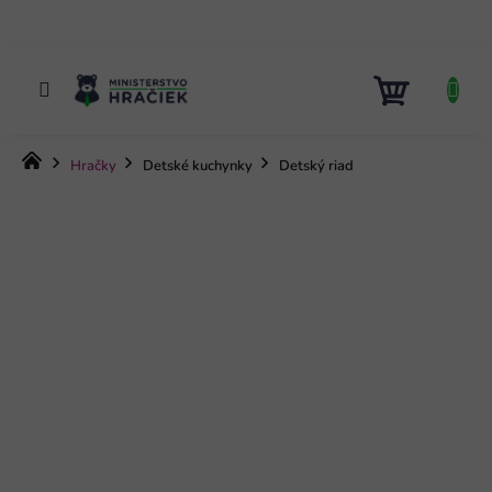
Prejsť
na
obsah
NÁKUP
KOŠÍK
Domov
Hračky
Detské kuchynky
Detský riad