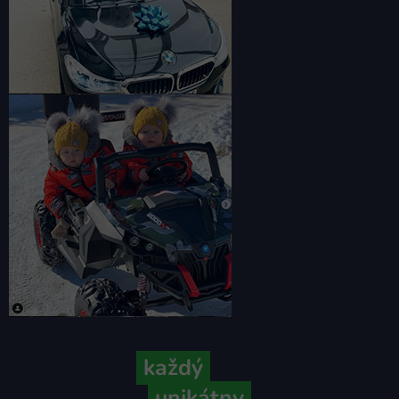
Pretože
každý
váš príbeh je
unikátny