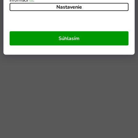
informácií
tu
.
Nastavenie
Súhlasím