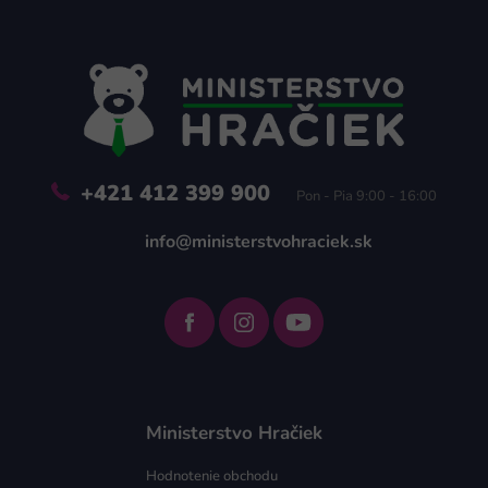
á
p
ä
t
i
e
+421 412 399 900
Pon - Pia 9:00 - 16:00
info@ministerstvohraciek.sk
Ministerstvo Hračiek
Hodnotenie obchodu