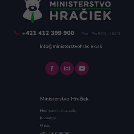
t
i
e
+421 412 399 900
Pon - Pia 9:00 - 16:00
info@ministerstvohraciek.sk
Ministerstvo Hračiek
Hodnotenie obchodu
Kontakty
O nás
Affiliate program