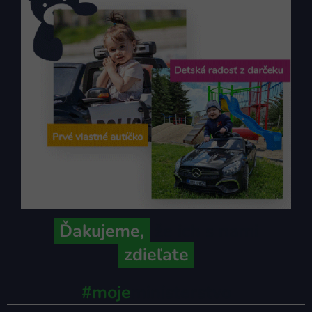
Ďakujeme,
že ich s nami
zdieľate
#moje
ministerstvo