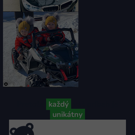
Pretože
každý
váš príbeh je
unikátny