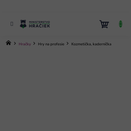
Prejsť
na
obsah
NÁKUP
KOŠÍK
Domov
Hračky
Hry na profesie
Kozmetička, kaderníčka