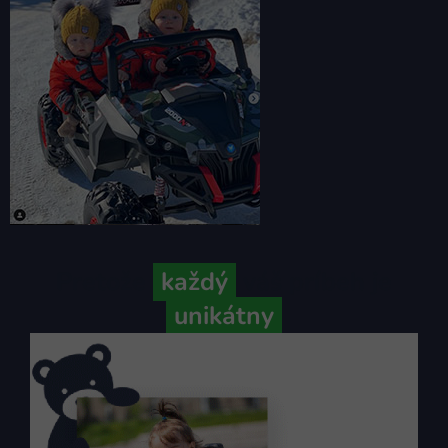
Pretože
každý
váš príbeh je
unikátny