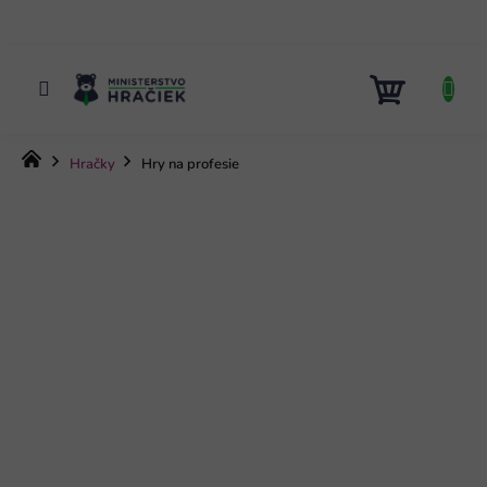
Prejsť
na
obsah
NÁKUP
KOŠÍK
Domov
Hračky
Hry na profesie