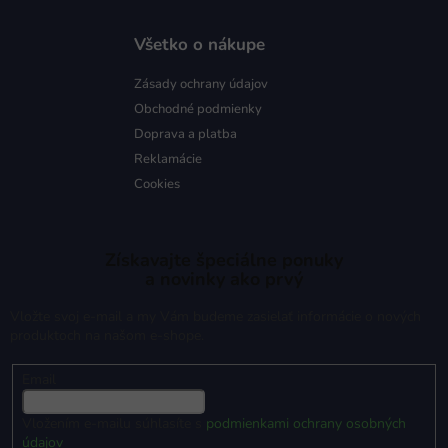
Všetko o nákupe
Zásady ochrany údajov
Obchodné podmienky
Doprava a platba
Reklamácie
Cookies
Získavajte špeciálne ponuky
a novinky ako prvý
Vložte svoj e-mail a my Vám budeme zasielať informácie o nových
produktoch na našom e-shope.
Email
Vložením e-mailu súhlasíte s
podmienkami ochrany osobných
údajov