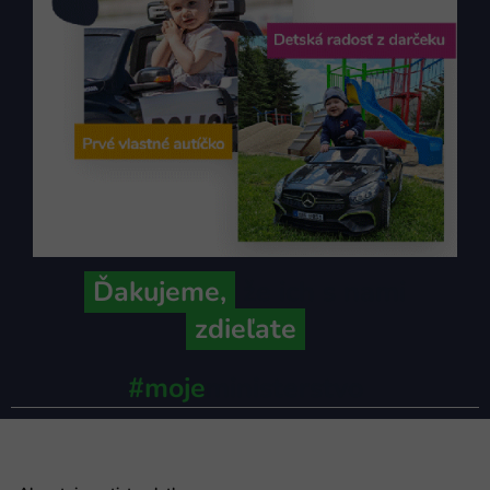
Ďakujeme,
že ich s nami
zdieľate
#moje
ministerstvo