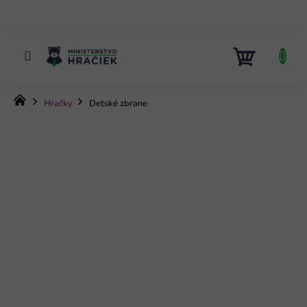
Prejsť
na
obsah
NÁKUP
KOŠÍK
Domov
Hračky
Detské zbrane