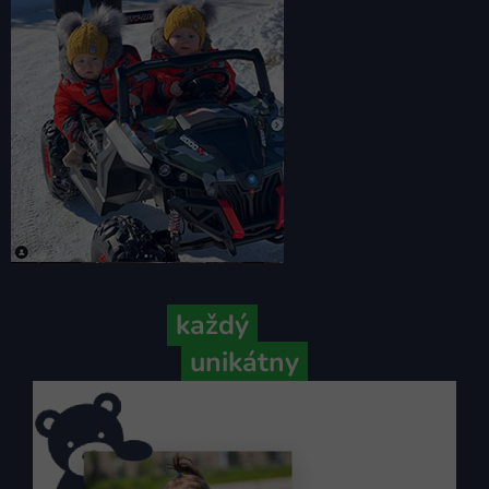
Pretože
každý
váš príbeh je
unikátny