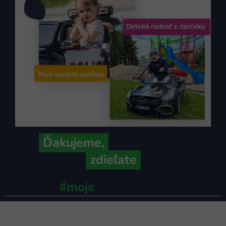
Ďakujeme,
že ich s nami
zdieľate
#moje
ministerstvo