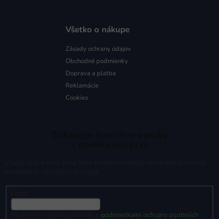
Všetko o nákupe
Zásady ochrany údajov
Obchodné podmienky
Doprava a platba
Reklamácie
Cookies
Získavajte špeciálne ponuky
a novinky ako prvý
Vložte svoj e-mail a my Vám budeme zasielať informácie o nových
produktoch na našom e-shope.
Email
Vložením e-mailu súhlasíte s
podmienkami ochrany osobných