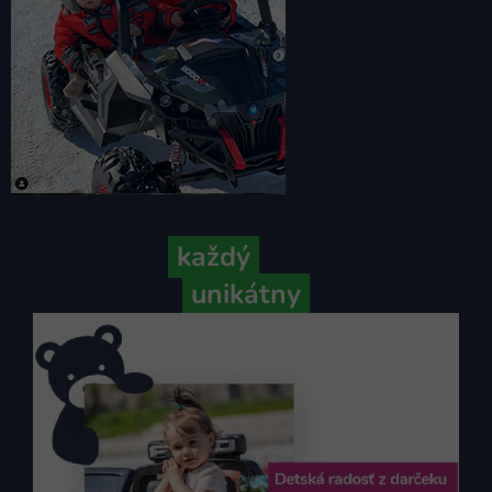
Pretože
každý
váš príbeh je
unikátny