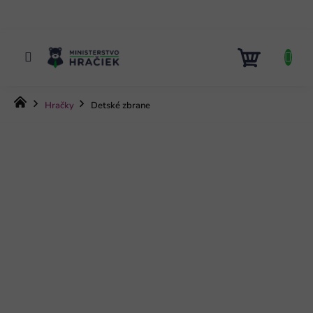
Prejsť
na
obsah
NÁKUP
KOŠÍK
Domov
Hračky
Detské zbrane