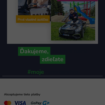
Ďakujeme,
že ich s nami
zdieľate
#moje
ministerstvo
Akceptujeme tieto platby