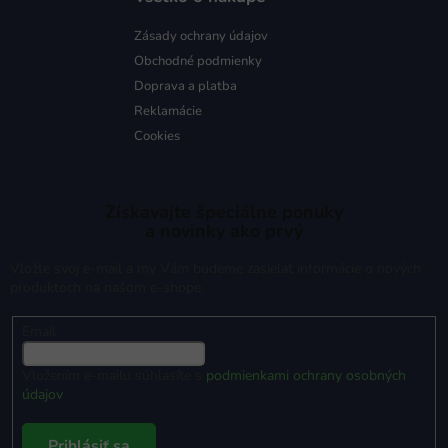
Zásady ochrany údajov
Obchodné podmienky
Doprava a platba
Reklamácie
Cookies
Získavajte špeciálne ponuky
a novinky ako prvý
Vložte svoj e-mail a my Vám budeme zasielať informácie o nových
produktoch na našom e-shope.
Email
Vložením e-mailu súhlasíte s
podmienkami ochrany osobných
údajov
Prihlásiť sa