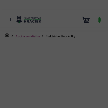
Prejsť
na
obsah
NÁKUP
KOŠÍK
Domov
Autá a vozidielka
Elektrické štvorkolky