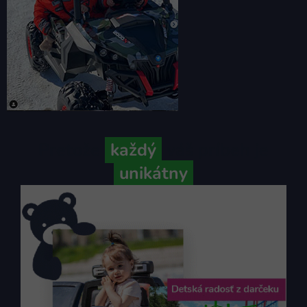
Pretože
každý
váš príbeh je
unikátny