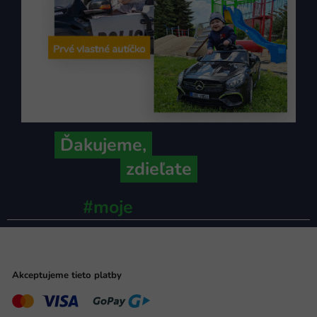
Ďakujeme,
že ich s nami
zdieľate
#moje
ministerstvo
Akceptujeme tieto platby