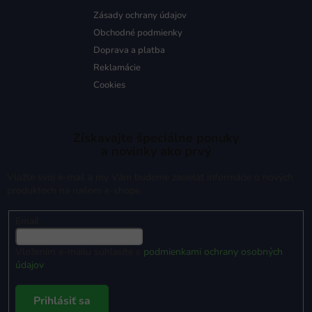
Zásady ochrany údajov
Obchodné podmienky
Doprava a platba
Reklamácie
Cookies
Získavajte špeciálne ponuky
a novinky ako prvý
Vložte svoj e-mail a my Vám budeme zasielať informácie o nových
produktoch na našom e-shope.
Email
Vložením e-mailu súhlasíte s
podmienkami ochrany osobných
údajov
Prihlásiť sa