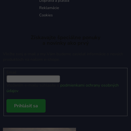
Doprava a platba
Reklamácie
Cookies
Získavajte špeciálne ponuky
a novinky ako prvý
Vložte svoj e-mail a my Vám budeme zasielať informácie o nových
produktoch na našom e-shope.
Email
Vložením e-mailu súhlasíte s
podmienkami ochrany osobných
údajov
Prihlásiť sa