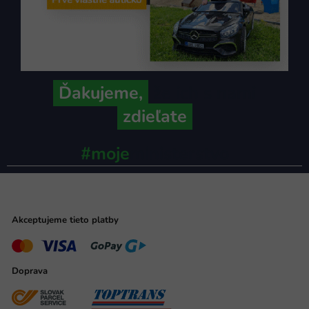
Ďakujeme,
že ich s nami
zdieľate
#moje
ministerstvo
Akceptujeme tieto platby
Doprava