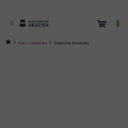
Prejsť
na
obsah
NÁKUP
KOŠÍK
Domov
Autá a vozidielka
Elektrické štvorkolky