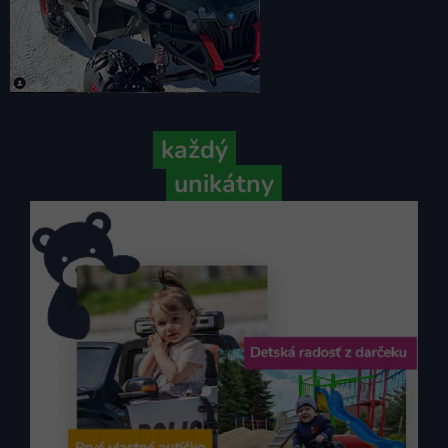
Pretože
každý
váš príbeh je
unikátny