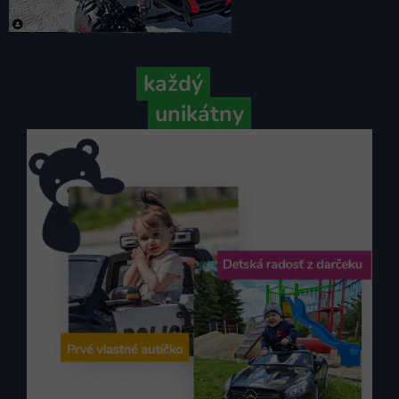
Pretože
každý
váš príbeh je
unikátny