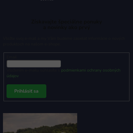
Získavajte špeciálne ponuky
a novinky ako prvý
Vložte svoj e-mail a my Vám budeme zasielať informácie o nových
produktoch na našom e-shope.
Email
Vložením e-mailu súhlasíte s
podmienkami ochrany osobných
údajov
Prihlásiť sa