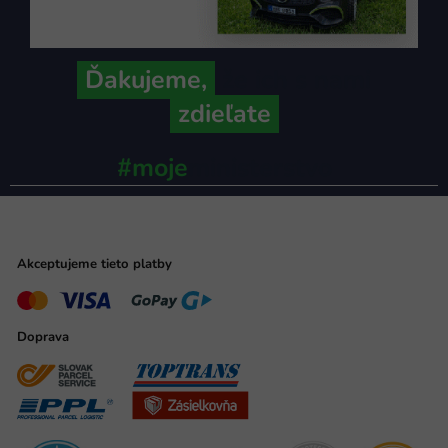
Ďakujeme,
že ich s nami
zdieľate
#moje
ministerstvo
Akceptujeme tieto platby
Doprava