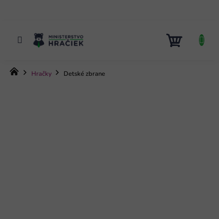
Prejsť
na
obsah
NÁKUP
KOŠÍK
Domov
Hračky
Detské zbrane