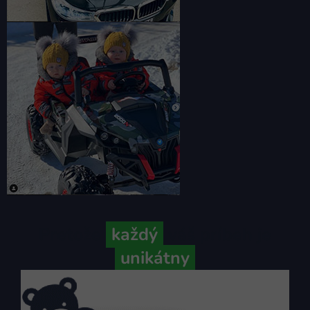
Pretože
každý
váš príbeh je
unikátny