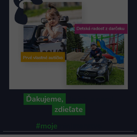
Ďakujeme,
že ich s nami
zdieľate
#moje
ministerstvo