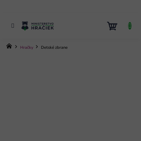
Prejsť
na
obsah
NÁKUP
KOŠÍK
Domov
Hračky
Detské zbrane