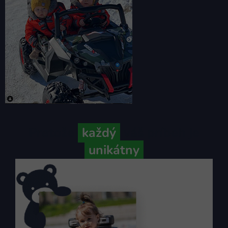
Pretože
každý
váš príbeh je
unikátny