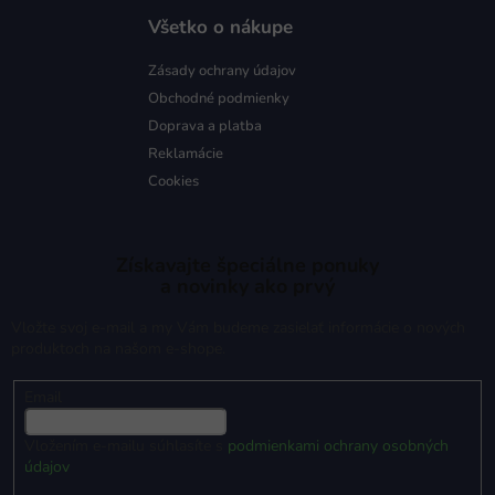
Všetko o nákupe
Zásady ochrany údajov
Obchodné podmienky
Doprava a platba
Reklamácie
Cookies
Získavajte špeciálne ponuky
a novinky ako prvý
Vložte svoj e-mail a my Vám budeme zasielať informácie o nových
produktoch na našom e-shope.
Email
Vložením e-mailu súhlasíte s
podmienkami ochrany osobných
údajov