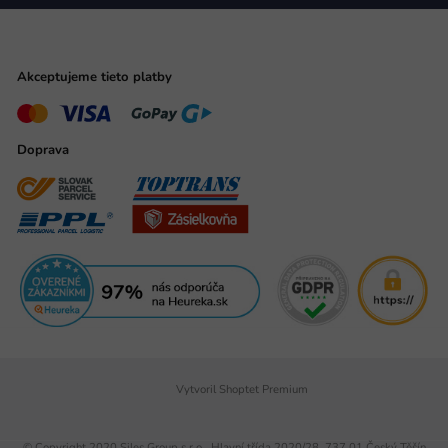
Akceptujeme tieto platby
Doprava
Vytvoril Shoptet Premium
© Copyright 2020 Siles Group s.r.o., Hlavní třída 2020/28, 737 01 Český Těšín