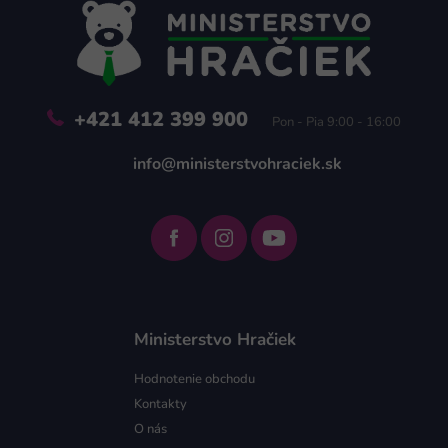
ä
t
i
e
+421 412 399 900
Pon - Pia 9:00 - 16:00
info@ministerstvohraciek.sk
Ministerstvo Hračiek
Hodnotenie obchodu
Kontakty
O nás