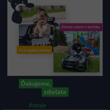
Ďakujeme,
že ich s nami
zdieľate
#moje
ministerstvo