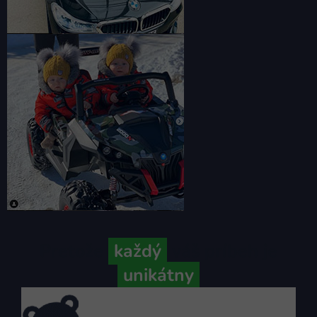
Pretože
každý
váš príbeh je
unikátny