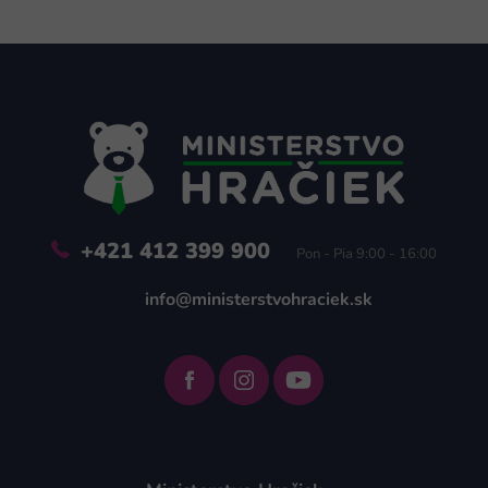
Z
á
p
ä
t
i
e
+421 412 399 900
Pon - Pia 9:00 - 16:00
info@ministerstvohraciek.sk