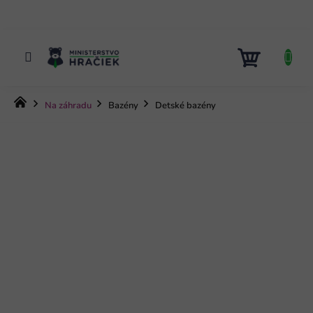
Prejsť
na
obsah
NÁKUP
KOŠÍK
Domov
Na záhradu
Bazény
Detské bazény