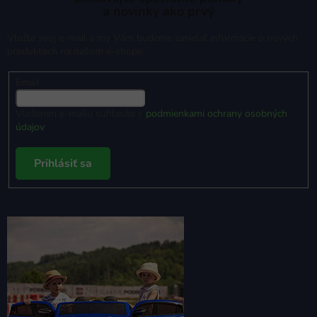
a novinky ako prvý
Vložte svoj e-mail a my Vám budeme zasielať informácie o nových
produktoch na našom e-shope.
Email
Vložením e-mailu súhlasíte s
podmienkami ochrany osobných
údajov
Prihlásiť sa