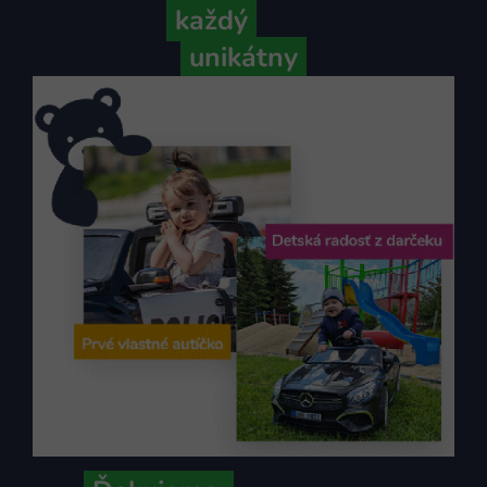
Pretože
každý
váš príbeh je
unikátny