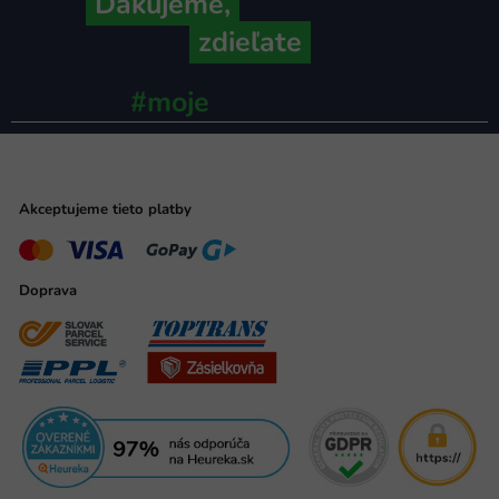
Ďakujeme,
že ich s nami
zdieľate
#moje
ministerstvo
Akceptujeme tieto platby
Doprava