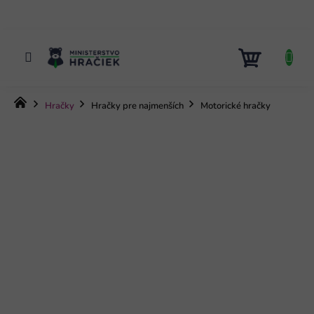
Prejsť
na
obsah
NÁKUP
KOŠÍK
Domov
Hračky
Hračky pre najmenších
Motorické hračky