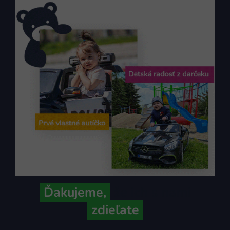
Ďakujeme,
že ich s nami
zdieľate