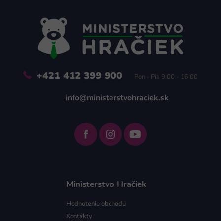
p
ä
t
i
e
+421 412 399 900
Pon - Pia 9:00 - 16:00
info@ministerstvohraciek.sk
Ministerstvo Hračiek
Hodnotenie obchodu
Kontakty