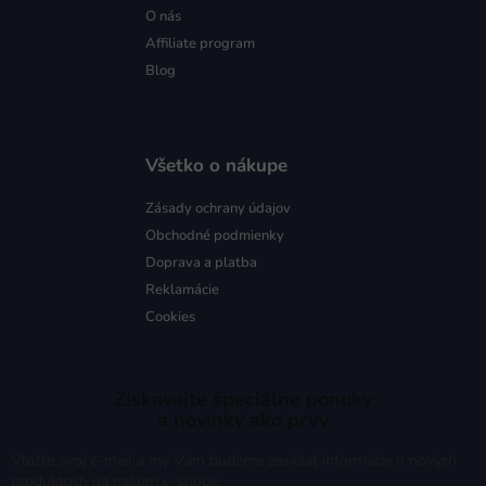
O nás
Affiliate program
Blog
Všetko o nákupe
Zásady ochrany údajov
Obchodné podmienky
Doprava a platba
Reklamácie
Cookies
Získavajte špeciálne ponuky
a novinky ako prvý
Vložte svoj e-mail a my Vám budeme zasielať informácie o nových
produktoch na našom e-shope.