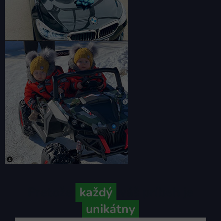
Pretože
každý
váš príbeh je
unikátny