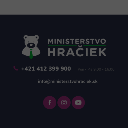
Z
á
p
ä
t
i
e
+421 412 399 900
Pon - Pia 9:00 - 16:00
info@ministerstvohraciek.sk