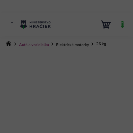
Prejsť
na
obsah
NÁKUP
KOŠÍK
Domov
26 kg
Autá a vozidielka
Elektrické motorky