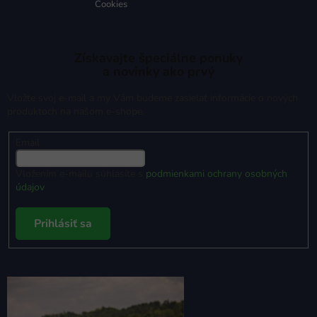
Cookies
Získavajte špeciálne ponuky
a novinky ako prvý
Vložte svoj e-mail a my Vám budeme zasielať informácie o nových
produktoch na našom e-shope.
Email
Vložením e-mailu súhlasíte s
podmienkami ochrany osobných
údajov
Prihlásiť sa