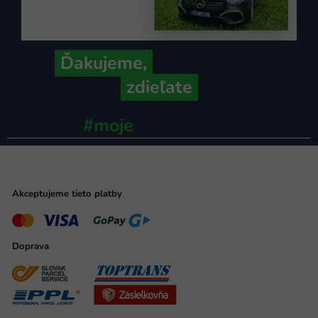
Ďakujeme,
že ich s nami
zdieľate
#moje
ministerstvo
Akceptujeme tieto platby
Doprava