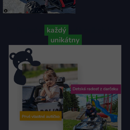
Pretože
každý
váš príbeh je
unikátny