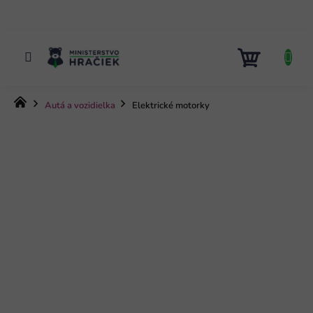
Prejsť
na
obsah
NÁKUP
KOŠÍK
Domov
Autá a vozidielka
Elektrické motorky