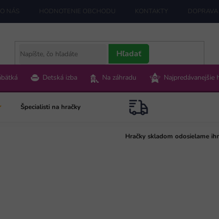
O NÁS
HODNOTENIE OBCHODU
KONTAKTY
DOPRAVA 
Hľadať
ábätká
Detská izba
Na záhradu
Najpredávanejšie 
Špecialisti na hračky
Hračky skladom odosielame ih