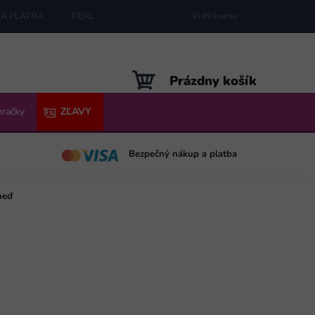
A PLATBA
REKLAMÁCIE
MAPA SERVERU
Prihlásenie
NÁKUPNÝ
Prázdny košík
KOŠÍK
hračky
ZĽAVY
Bezpečný nákup a platba
neď