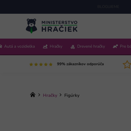
Prejsť
BLOGUJEME
na
obsah
+421 220 512 321
Autá a vozidielka
Hračky
Drevené hračky
Pre b
Pon-Pia 9:00-15:00
99% zákazníkov odporúča
Domov
Hračky
Figúrky