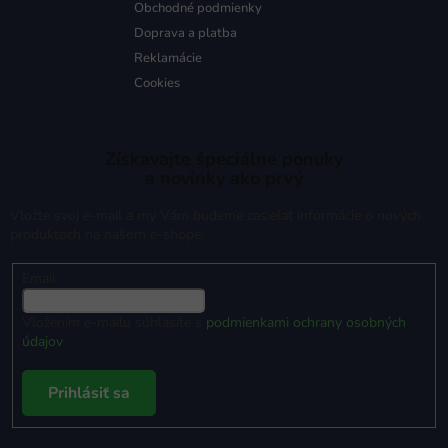
Obchodné podmienky
Doprava a platba
Reklamácie
Cookies
Získavajte špeciálne ponuky
a novinky ako prvý
Vložte svoj e-mail a my Vám budeme zasielať informácie o nových
produktoch na našom e-shope.
Email
Vložením e-mailu súhlasíte s
podmienkami ochrany osobných
údajov
Prihlásiť sa