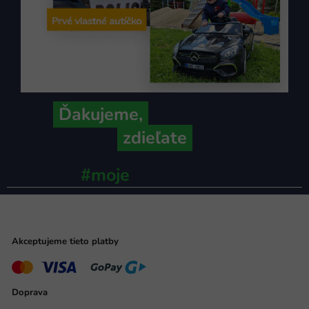
Ďakujeme,
že ich s nami
zdieľate
#moje
ministerstvo
Akceptujeme tieto platby
Doprava