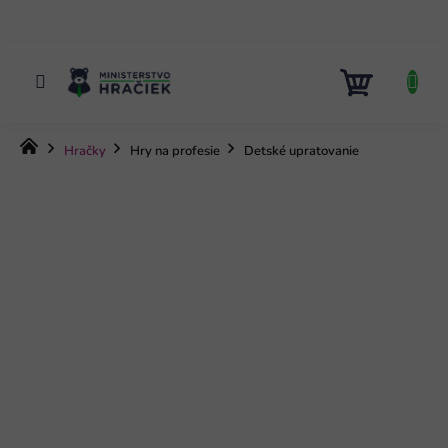
Prejsť
na
obsah
NÁKUP
KOŠÍK
Domov
Hračky
Hry na profesie
Detské upratovanie