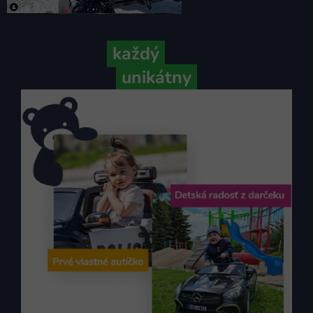
Pretože
každý
váš príbeh je
unikátny