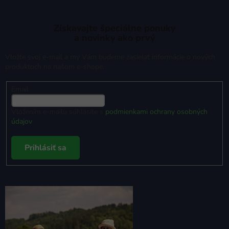
Získavajte špeciálne ponuky
a novinky ako prvý
Vložte svoj e-mail a my Vám budeme zasielať informácie o nových
produktoch na našom e-shope.
Email
Vložením e-mailu súhlasíte s
podmienkami ochrany osobných
údajov
Prihlásiť sa