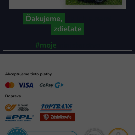
Ďakujeme,
že ich s nami
zdieľate
#moje
ministerstvo
Akceptujeme tieto platby
Doprava