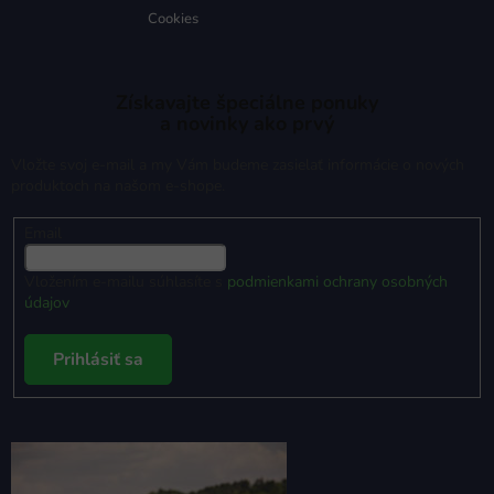
Cookies
Získavajte špeciálne ponuky
a novinky ako prvý
Vložte svoj e-mail a my Vám budeme zasielať informácie o nových
produktoch na našom e-shope.
Email
Vložením e-mailu súhlasíte s
podmienkami ochrany osobných
údajov
Prihlásiť sa