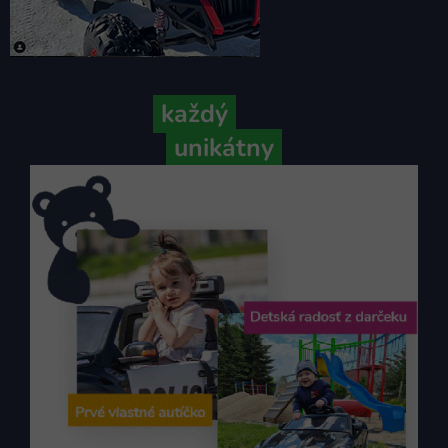
Pretože
každý
váš príbeh je
unikátny