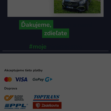
Ďakujeme,
že ich s nami
zdieľate
#moje
ministerstvo
Akceptujeme tieto platby
Doprava