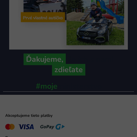
Ďakujeme,
že ich s nami
zdieľate
#moje
ministerstvo
Akceptujeme tieto platby