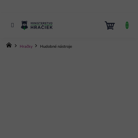
Prejsť
na
obsah
NÁKUP
KOŠÍK
Domov
Hračky
Hudobné nástroje