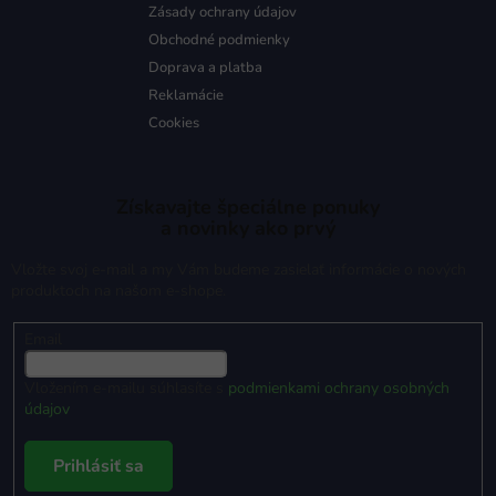
Zásady ochrany údajov
Obchodné podmienky
Doprava a platba
Reklamácie
Cookies
Získavajte špeciálne ponuky
a novinky ako prvý
Vložte svoj e-mail a my Vám budeme zasielať informácie o nových
produktoch na našom e-shope.
Email
Vložením e-mailu súhlasíte s
podmienkami ochrany osobných
údajov
Prihlásiť sa