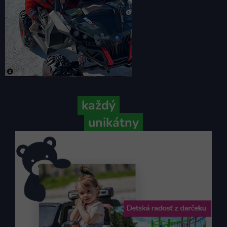
Pretože
každý
váš príbeh je
unikátny