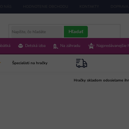
O NÁS
HODNOTENIE OBCHODU
KONTAKTY
DOPRAVA 
Hľadať
ábätká
Detská izba
Na záhradu
Najpredávanejšie 
Špecialisti na hračky
Hračky skladom odosielame ih