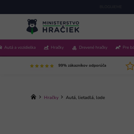
Prejsť
BLOGUJEME
na
obsah
+421 220 512 321
Autá a vozidielka
Hračky
Drevené hračky
Pre b
Pon-Pia 9:00-15:00
99% zákazníkov odporúča
Domov
Hračky
Autá, lietadlá, lode