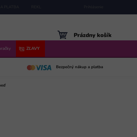
A PLATBA
REKLAMÁCIE
MAPA SERVERU
Prihlásenie
NÁKUPNÝ
Prázdny košík
KOŠÍK
hračky
ZĽAVY
Bezpečný nákup a platba
neď