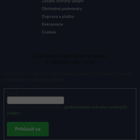
Zásady ochrany údajov
Obchodné podmienky
Doprava a platba
Reklamácie
Cookies
Získavajte špeciálne ponuky
a novinky ako prvý
Vložte svoj e-mail a my Vám budeme zasielať informácie o nových
produktoch na našom e-shope.
Email
Vložením e-mailu súhlasíte s
podmienkami ochrany osobných
údajov
Prihlásiť sa