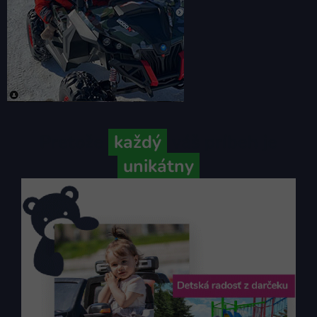
Pretože
každý
váš príbeh je
unikátny