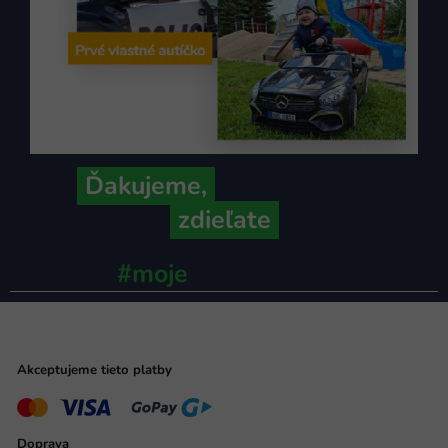
Ďakujeme,
že ich s nami
zdieľate
#moje
ministerstvo
Akceptujeme tieto platby
Doprava