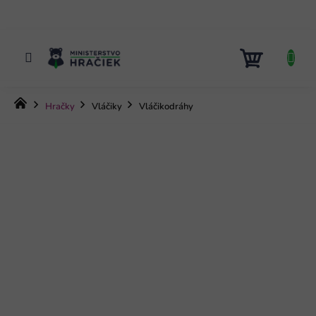
Prejsť
na
obsah
NÁKUP
KOŠÍK
Domov
Hračky
Vláčiky
Vláčikodráhy