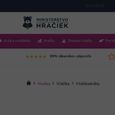
Prejsť
BLOGUJEME
na
obsah
+421 220 512 321
Autá a vozidielka
Hračky
Drevené hračky
Pre b
Pon-Pia 9:00-15:00
99% zákazníkov odporúča
Domov
Hračky
Vláčiky
Vláčikodráhy