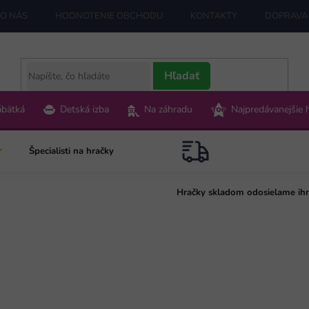
O NÁS
HODNOTENIE OBCHODU
KONTAKTY
DOPRAVA 
Hľadať
ábätká
Detská izba
Na záhradu
Najpredávanejšie 
Špecialisti na hračky
Hračky skladom odosielame ih