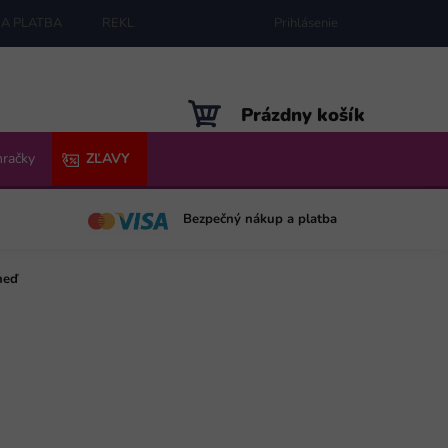
A PLATBA
REKLAMÁCIE
MAPA SERVERU
Prihlásenie
NÁKUPNÝ
Prázdny košík
KOŠÍK
hračky
ZĽAVY
Bezpečný nákup a platba
neď