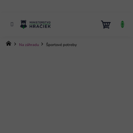
Prejsť
na
obsah
NÁKUP
KOŠÍK
Domov
Na záhradu
Športové potreby