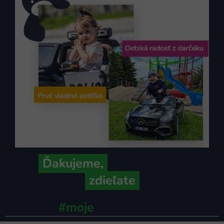
Ďakujeme,
že ich s nami
zdieľate
#moje
ministerstvo