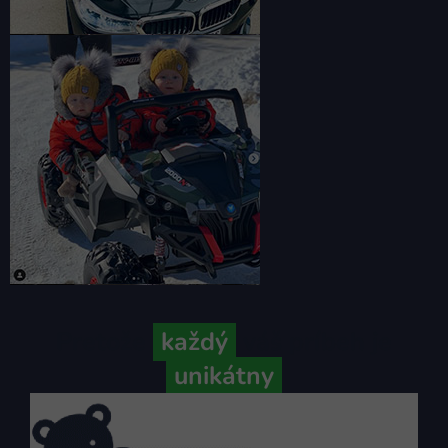
Pretože
každý
váš príbeh je
unikátny