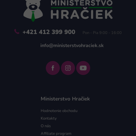
t
i
e
+421 412 399 900
Pon - Pia 9:00 - 16:00
info@ministerstvohraciek.sk
Ministerstvo Hračiek
Hodnotenie obchodu
Kontakty
O nás
Affiliate program