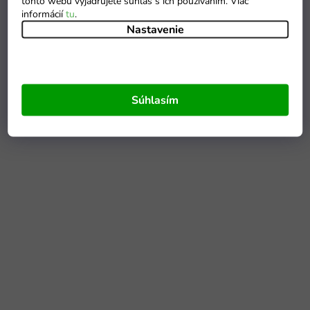
tohto webu vyjadrujete súhlas s ich používaním. Viac
informácií
tu
.
Nastavenie
Súhlasím