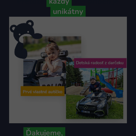
Pretože
každý
váš príbeh je
unikátny
Ďakujeme,
že ich s nami