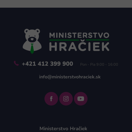
Z
á
p
ä
t
i
e
+421 412 399 900
Pon - Pia 9:00 - 16:00
info@ministerstvohraciek.sk
Ministerstvo Hračiek