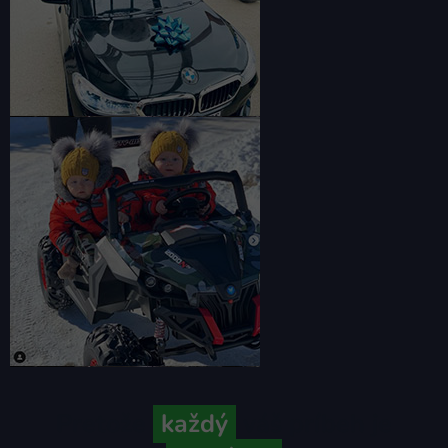
Pretože
každý
váš príbeh je