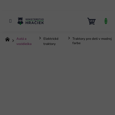
Prejsť
na
obsah
NÁKUP
KOŠÍK
Autá a
Elektrické
Traktory pre deti v modrej
Domov
farbe
vozidielka
traktory