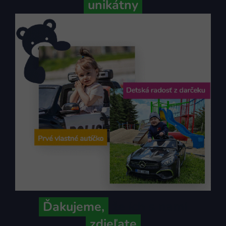
unikátny
Ďakujeme,
že ich s nami
zdieľate