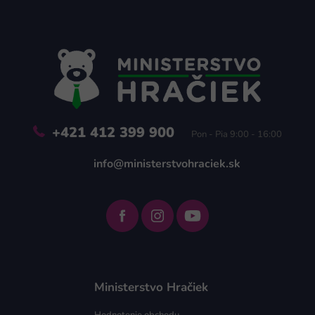
Z
á
p
ä
t
i
e
+421 412 399 900
Pon - Pia 9:00 - 16:00
info@ministerstvohraciek.sk
Ministerstvo Hračiek