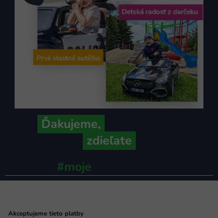
Ďakujeme,
že ich s nami
zdieľate
#moje
ministerstvo
Akceptujeme tieto platby