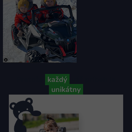
Pretože
každý
váš príbeh je
unikátny