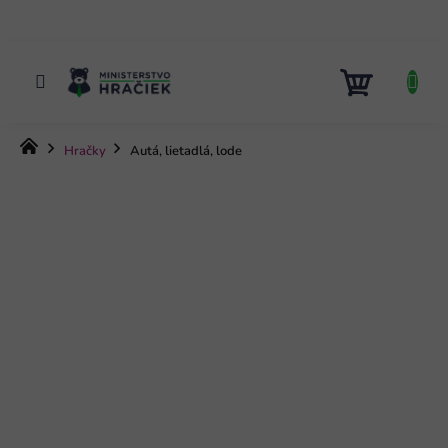
Prejsť
na
obsah
NÁKUP
KOŠÍK
Domov
Hračky
Autá, lietadlá, lode