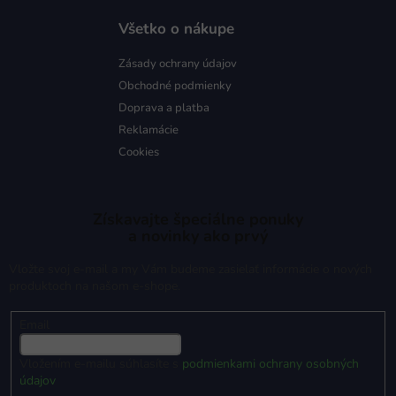
Všetko o nákupe
Zásady ochrany údajov
Obchodné podmienky
Doprava a platba
Reklamácie
Cookies
Získavajte špeciálne ponuky
a novinky ako prvý
Vložte svoj e-mail a my Vám budeme zasielať informácie o nových
produktoch na našom e-shope.
Email
Vložením e-mailu súhlasíte s
podmienkami ochrany osobných
údajov