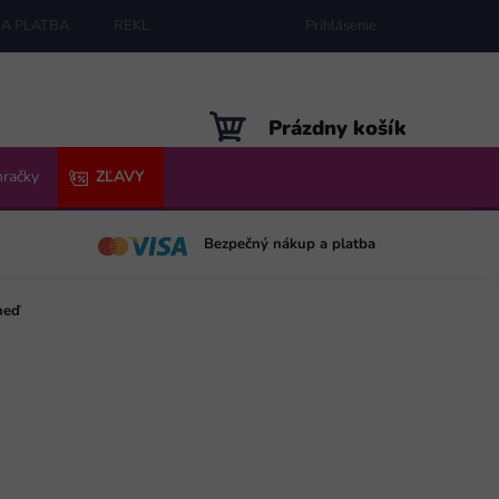
A PLATBA
REKLAMÁCIE
MAPA SERVERU
Prihlásenie
NÁKUPNÝ
Prázdny košík
KOŠÍK
hračky
ZĽAVY
Bezpečný nákup a platba
neď