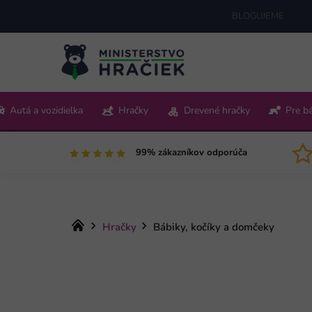
Prejsť
BLOGUJEME
na
obsah
+421 220 512 321
Autá a vozidielka
Hračky
Drevené hračky
Pre b
Pon-Pia 9:00-15:00
99% zákazníkov odporúča
Domov
Hračky
Bábiky, kočíky a domčeky