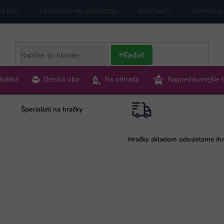
O NÁS
HODNOTENIE OBCHODU
KONTAKTY
DOPRAVA 
Hľadať
ábätká
Detská izba
Na záhradu
Najpredávanejšie 
Špecialisti na hračky
Hračky skladom odosielame ih