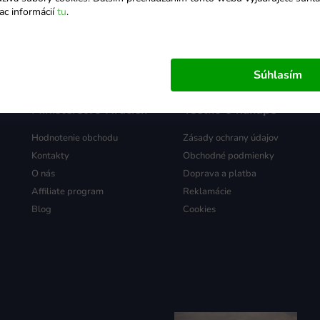
ac informácií
tu
.
Súhlasím
Ministerstvo Hračiek
Všetko o nákupe
Hodnotenie obchodu
Zásady ochrany údajov
Kontakty
Obchodné podmienky
O nás
Doprava a platba
Affiliate program
Reklamácie
Blog
Cookies