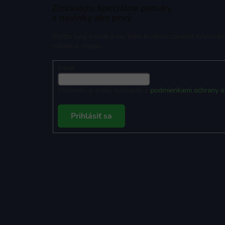
Získavajte špeciálne ponuky
a novinky ako prvý
Vložte svoj e-mail a my Vám budeme zasielať informác
našom e-shope.
Email
Vložením e-mailu súhlasíte s
podmienkami ochrany o
Prihlásiť sa