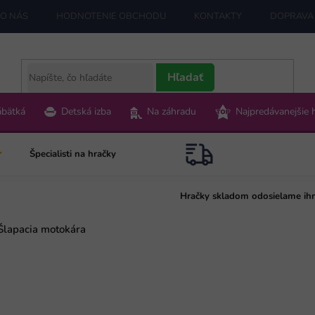
O NÁS
HODNOTENIE OBCHODU
KONTAKTY
DOPRAVA 
Hľadať
ábätká
Detská izba
Na záhradu
Najpredávanejšie 
Špecialisti na hračky
Hračky skladom odosielame ih
Šlapacia motokára