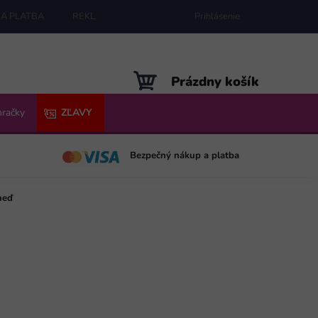
A PLATBA
REKLAMÁCIE
MAPA SERVERU
Prihlásenie
NÁKUPNÝ
Prázdny košík
KOŠÍK
hračky
ZĽAVY
Bezpečný nákup a platba
neď