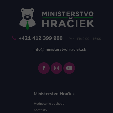
p
ä
t
i
e
+421 412 399 900
Pon - Pia 9:00 - 16:00
info@ministerstvohraciek.sk
Ministerstvo Hračiek
Hodnotenie obchodu
Kontakty