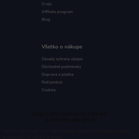
O nás
Affiliate program
Blog
Všetko o nákupe
Zásady ochrany údajov
Obchodné podmienky
Doprava a platba
Reklamácie
Cookies
Získavajte špeciálne ponuky
a novinky ako prvý
Vložte svoj e-mail a my Vám budeme zasielať informácie o nových
produktoch na našom e-shope.