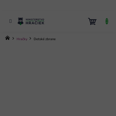
Prejsť
na
obsah
NÁKUP
KOŠÍK
Domov
Hračky
Detské zbrane