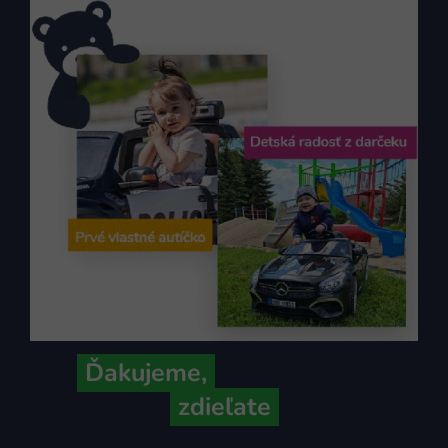
Ďakujeme,
že ich s nami
zdieľate