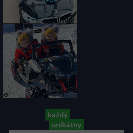
Pretože
každý
váš príbeh je
unikátny