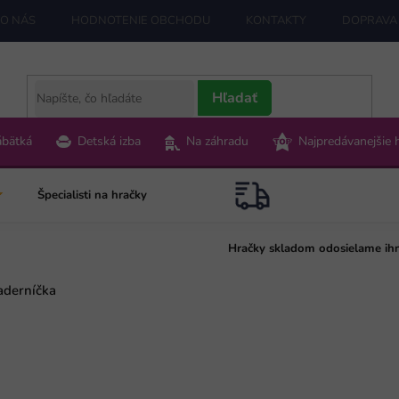
O NÁS
HODNOTENIE OBCHODU
KONTAKTY
DOPRAVA 
Hľadať
ábätká
Detská izba
Na záhradu
Najpredávanejšie 
Špecialisti na hračky
Hračky skladom odosielame ih
aderníčka