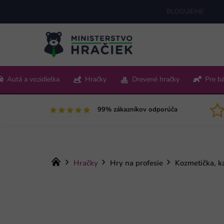
Prejsť
BLOGUJEME
na
obsah
+421 220 512 321
Autá a vozidielka
Hračky
Drevené hračky
Pre b
Pon-Pia 9:00-15:00
99% zákazníkov odporúča
Domov
Hračky
Hry na profesie
Kozmetička, k