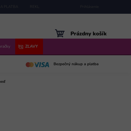
A PLATBA
REKLAMÁCIE
MAPA SERVERU
Prihlásenie
NÁKUPNÝ
Prázdny košík
KOŠÍK
hračky
ZĽAVY
Bezpečný nákup a platba
neď