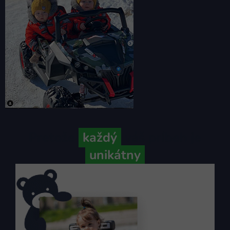
Pretože
každý
váš príbeh je
unikátny