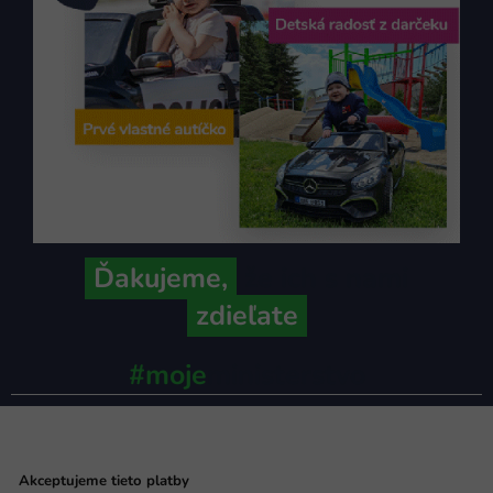
Ďakujeme,
že ich s nami
zdieľate
#moje
ministerstvo
Akceptujeme tieto platby