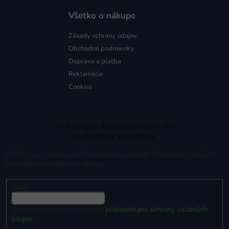
Všetko o nákupe
Zásady ochrany údajov
Obchodné podmienky
Doprava a platba
Reklamácie
Cookies
Získavajte špeciálne ponuky
a novinky ako prvý
Vložte svoj e-mail a my Vám budeme zasielať informácie o nových
produktoch na našom e-shope.
Email
Vložením e-mailu súhlasíte s
podmienkami ochrany osobných
údajov