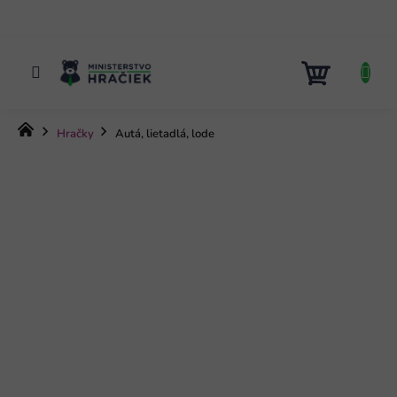
Prejsť
na
obsah
NÁKUP
KOŠÍK
Domov
Hračky
Autá, lietadlá, lode