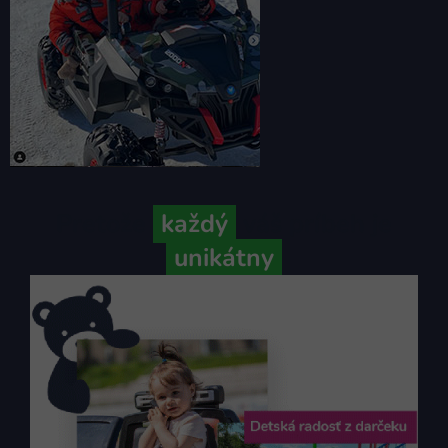
Pretože
každý
váš príbeh je
unikátny