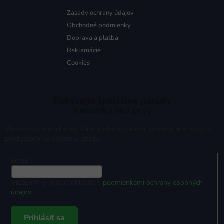
Zásady ochrany údajov
Obchodné podmienky
Doprava a platba
Reklamácie
Cookies
Získavajte špeciálne ponuky
a novinky ako prvý
Vložte svoj e-mail a my Vám budeme zasielať informácie o nových
produktoch na našom e-shope.
Email
Vložením e-mailu súhlasíte s
podmienkami ochrany osobných
údajov
Prihlásiť sa