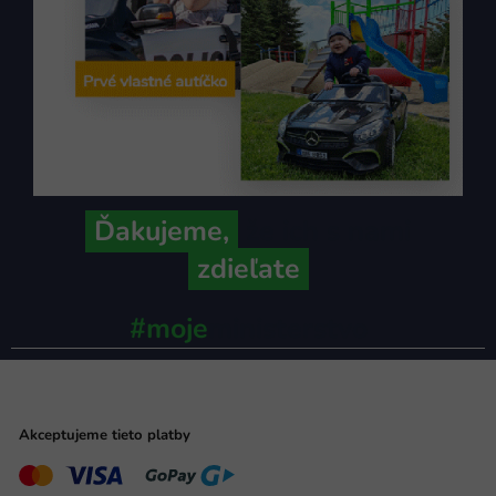
Ďakujeme,
že ich s nami
zdieľate
#moje
ministerstvo
Akceptujeme tieto platby