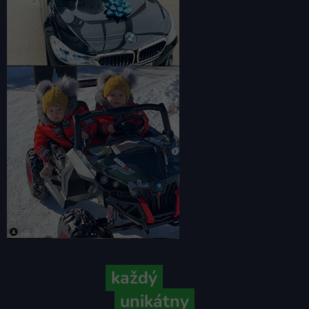
Pretože
každý
váš príbeh je
unikátny