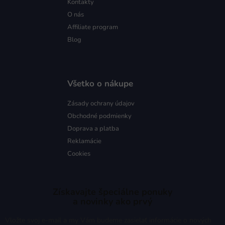
Kontakty
O nás
Affiliate program
Blog
Všetko o nákupe
Zásady ochrany údajov
Obchodné podmienky
Doprava a platba
Reklamácie
Cookies
Získavajte špeciálne ponuky
a novinky ako prvý
Vložte svoj e-mail a my Vám budeme zasielať informácie o nových