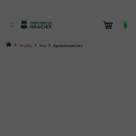
Prejsť
na
obsah
NÁKUP
KOŠÍK
Domov
Hračky
Hry
Spoločenské hry