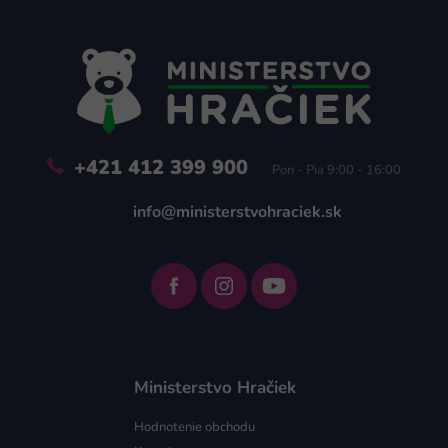
á
p
ä
t
i
e
+421 412 399 900
Pon - Pia 9:00 - 16:00
info@ministerstvohraciek.sk
Ministerstvo Hračiek
Hodnotenie obchodu