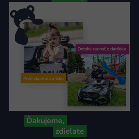
Ďakujeme,
že ich s nami
zdieľate