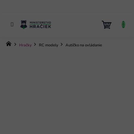
Prejsť
na
obsah
NÁKUP
KOŠÍK
Domov
Hračky
RC modely
Autíčko na ovládanie