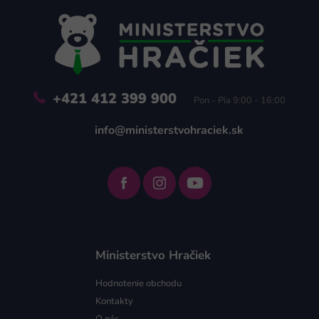
p
ä
t
i
e
+421 412 399 900
Pon - Pia 9:00 - 16:00
info@ministerstvohraciek.sk
Ministerstvo Hračiek
Hodnotenie obchodu
Kontakty
O nás