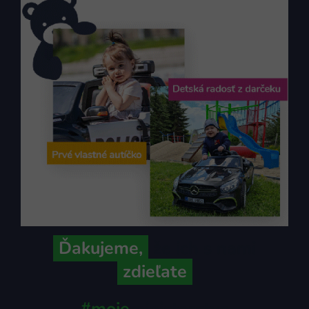
Ďakujeme,
že ich s nami
zdieľate
#moje
ministerstvo