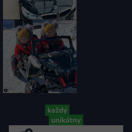
Pretože
každý
váš príbeh je
unikátny