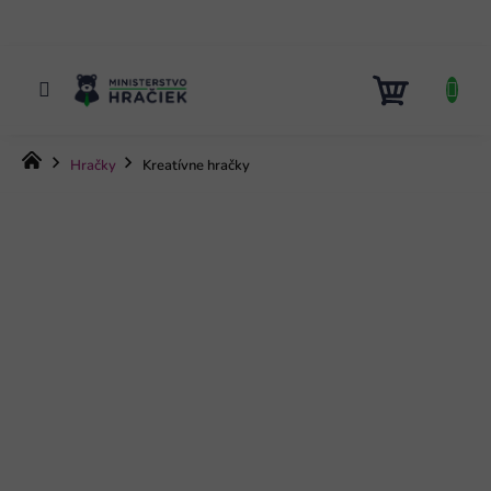
Prejsť
na
obsah
NÁKUP
KOŠÍK
Domov
Hračky
Kreatívne hračky