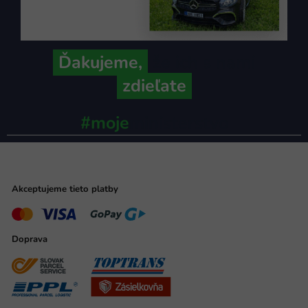
Ďakujeme,
že ich s nami
zdieľate
#moje
ministerstvo
Akceptujeme tieto platby
Doprava