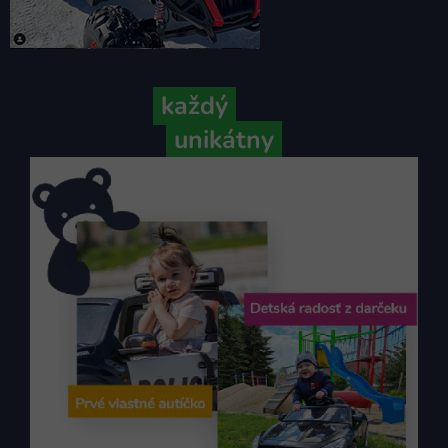
Pretože
každý
váš príbeh je
unikátny