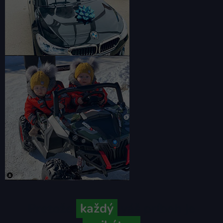
Pretože
každý
váš príbeh je