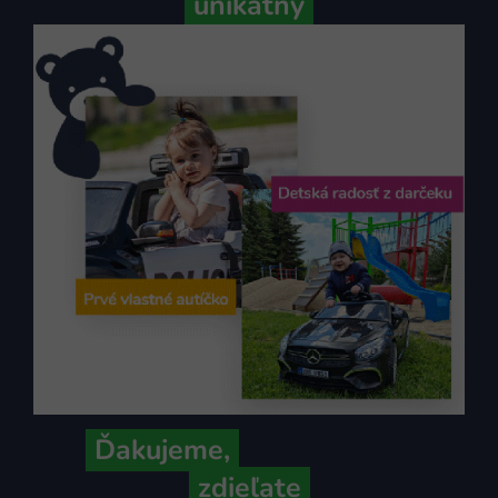
unikátny
Ďakujeme,
že ich s nami
zdieľate